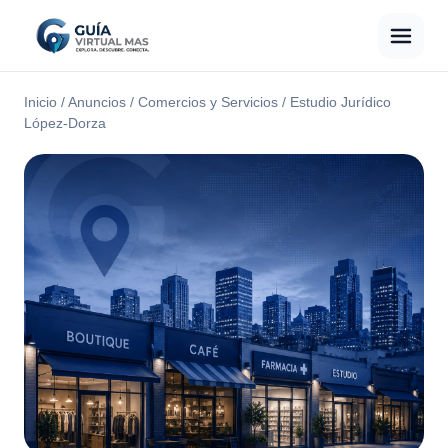
Inicio
/
Anuncios
/
Comercios y Servicios
/
Estudio Jurídico
López-Dorza