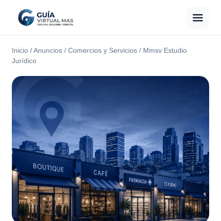
Inicio
/
Anuncios
/
Comercios y Servicios
/
Mmsv Estudio
Jurídico