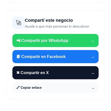
Compartí este negocio
🚀
Ayudá a que más personas lo descubran
📲 Compartir por WhatsApp
→
📘 Compartir en Facebook
→
✖ Compartir en X
→
🔗 Copiar enlace
→