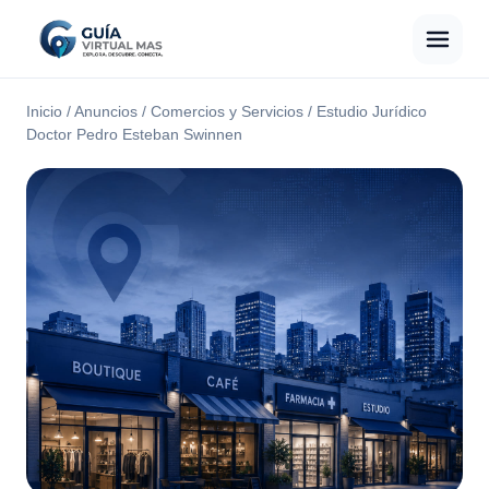
Inicio
/
Anuncios
/
Comercios y Servicios
/
Estudio Jurídico
Doctor Pedro Esteban Swinnen