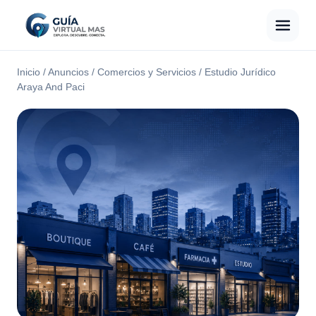
Inicio
/
Anuncios
/
Comercios y Servicios
/
Estudio Jurídico
Araya And Paci