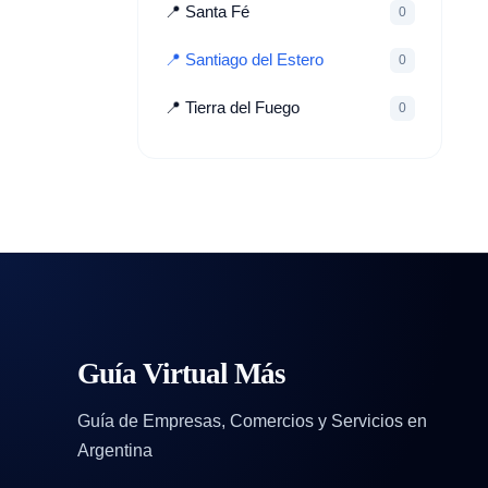
📍 Santa Fé
0
📍 Santiago del Estero
0
📍 Tierra del Fuego
0
Guía Virtual Más
Guía de Empresas, Comercios y Servicios en
Argentina