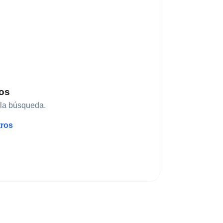
dos
 la búsqueda.
tros