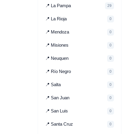
📍 La Pampa
29
📍 La Rioja
0
📍 Mendoza
0
📍 Misiones
0
📍 Neuquen
0
📍 Río Negro
0
📍 Salta
0
📍 San Juan
0
📍 San Luis
0
📍 Santa Cruz
0