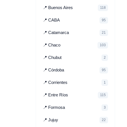
📍 Buenos Aires
118
📍 CABA
95
📍 Catamarca
21
📍 Chaco
103
📍 Chubut
2
📍 Córdoba
95
📍 Corrientes
1
📍 Entre Ríos
115
📍 Formosa
3
📍 Jujuy
22