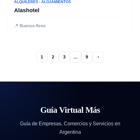
ALQUILERES - ALOJAMIENTOS
Alashotel
📍 Buenos Aires
1
2
3
...
9
›
Guía Virtual Más
Guía de Empresas, Comercios y Servicios en
Argentina