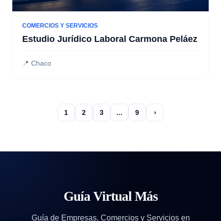
COMERCIOS Y SERVICIOS
Estudio Jurídico Laboral Carmona Peláez
📍 Chaco
1
2
3
...
9
›
Guía Virtual Más
Guía de Empresas, Comercios y Servicios en