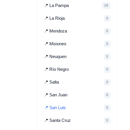
📍 La Pampa
29
📍 La Rioja
0
📍 Mendoza
0
📍 Misiones
0
📍 Neuquen
0
📍 Río Negro
0
📍 Salta
0
📍 San Juan
0
📍 San Luis
0
📍 Santa Cruz
0