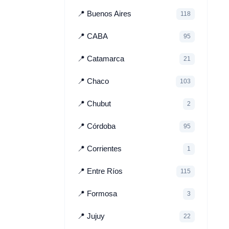
📍 Buenos Aires
118
📍 CABA
95
📍 Catamarca
21
📍 Chaco
103
📍 Chubut
2
📍 Córdoba
95
📍 Corrientes
1
📍 Entre Ríos
115
📍 Formosa
3
📍 Jujuy
22