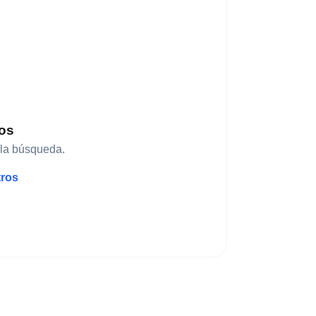
dos
 la búsqueda.
tros