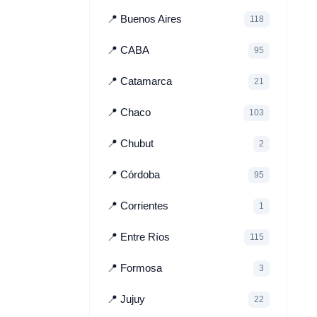
📍 Buenos Aires
118
📍 CABA
95
📍 Catamarca
21
📍 Chaco
103
📍 Chubut
2
📍 Córdoba
95
📍 Corrientes
1
📍 Entre Ríos
115
📍 Formosa
3
📍 Jujuy
22