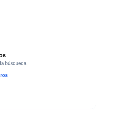
dos
 la búsqueda.
tros