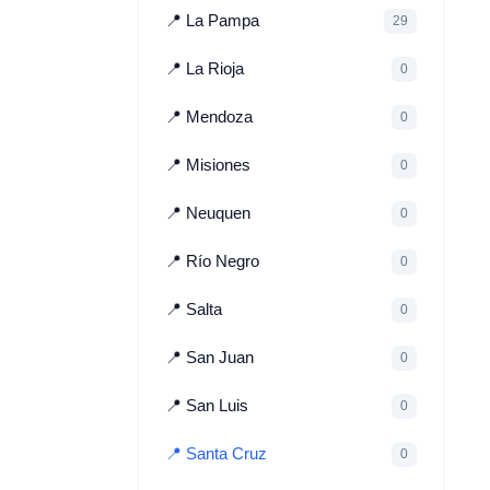
📍 La Pampa
29
📍 La Rioja
0
📍 Mendoza
0
📍 Misiones
0
📍 Neuquen
0
📍 Río Negro
0
📍 Salta
0
📍 San Juan
0
📍 San Luis
0
📍 Santa Cruz
0